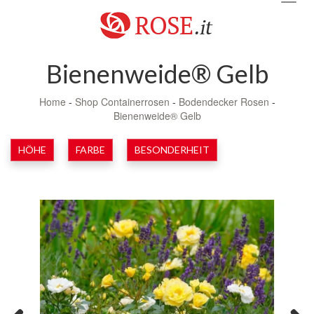
navig
Bienenweide® Gelb
Home
-
Shop Containerrosen
-
Bodendecker Rosen
-
Bienenweide® Gelb
HÖHE
FARBE
BESONDERHEIT