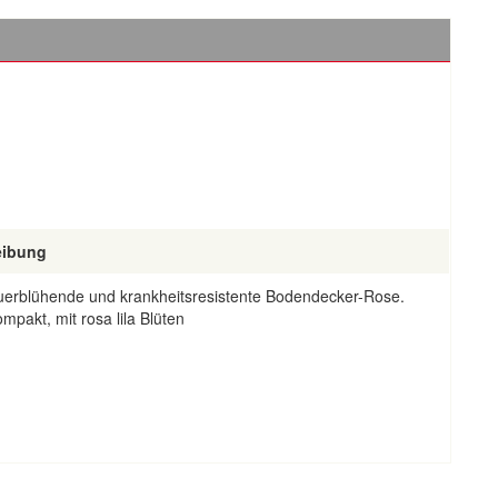
eibung
uerblühende und krankheitsresistente Bodendecker-Rose.
ompakt, mit rosa lila Blüten