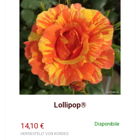
Lollipop®
Disponibile
14,10
€
HERGESTELLT VON KORDES