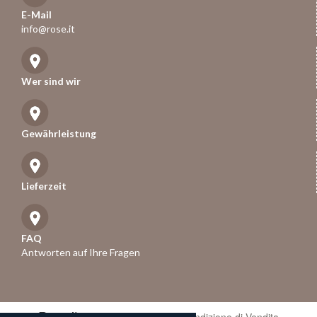
E-Mail
info@rose.it
Wer sind wir
Gewährleistung
Lieferzeit
FAQ
Antworten auf Ihre Fragen
Rose.it
- P.iva 01247670258 -
Condizione di Vendita