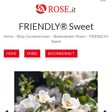
navig
FRIENDLY® Sweet
Home
-
Shop Containerrosen
-
Bodendecker Rosen
-
FRIENDLY®
Sweet
HÖHE
FARBE
BESONDERHEIT