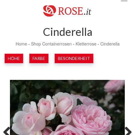
navig
Cinderella
Home
-
Shop Containerrosen
-
Kletterrose
-
Cinderella
HÖHE
FARBE
BESONDERHEIT