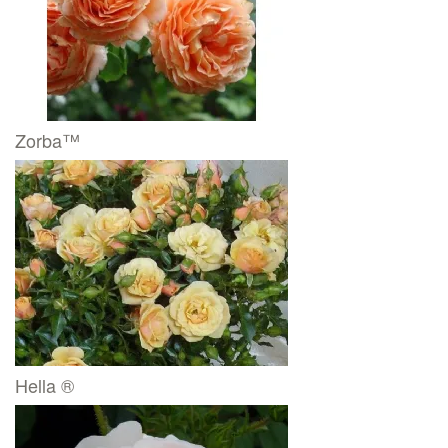
Zorba™
Hella ®