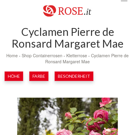
navig
Cyclamen Pierre de
Ronsard Margaret Mae
Home
-
Shop Containerrosen
-
Kletterrose
-
Cyclamen Pierre de
Ronsard Margaret Mae
HÖHE
FARBE
BESONDERHEIT