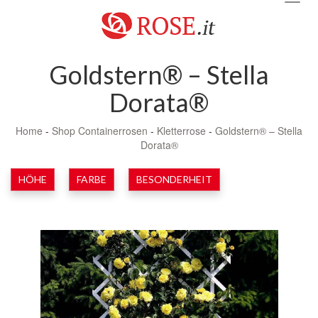
navig
Goldstern® – Stella
Dorata®
Home
-
Shop Containerrosen
-
Kletterrose
-
Goldstern® – Stella
Dorata®
HÖHE
FARBE
BESONDERHEIT