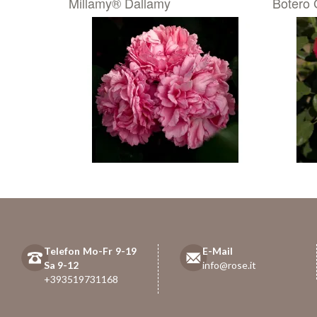
Millamy® Dallamy
Botero 
Telefon Mo-Fr 9-19
E-Mail
Sa 9-12
info@rose.it
+393519731168