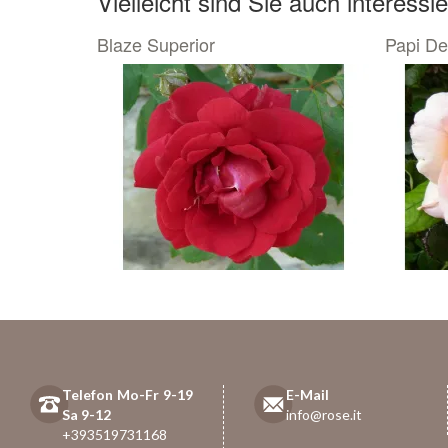
Vielleicht sind Sie auch interessie
Blaze Superior
Papi De
Telefon Mo-Fr 9-19
E-Mail
Sa 9-12
info@rose.it
+393519731168