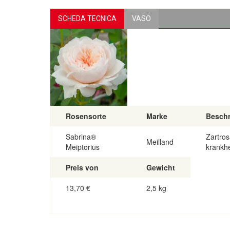
SCHEDA TECNICA
VASO
Rosensorte
Marke
Besch
Sabrina®
Zartros
Meilland
Meiptorius
krankhe
Preis von
Gewicht
13,70
€
2,5 kg