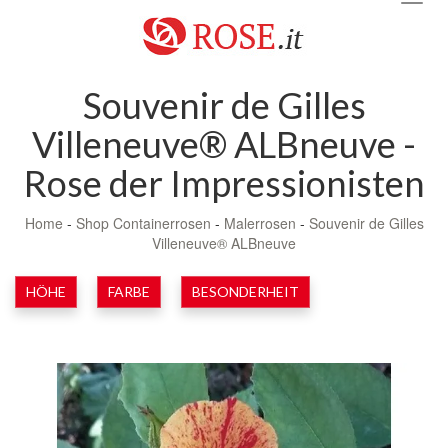
navig
Souvenir de Gilles
Villeneuve® ALBneuve -
Rose der Impressionisten
Home
-
Shop Containerrosen
-
Malerrosen
-
Souvenir de Gilles
Villeneuve® ALBneuve
HÖHE
FARBE
BESONDERHEIT