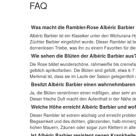
FAQ
Was macht die Rambler-Rose Albéric Barbier
Albéric Barbier ist ein Klassiker unter den Wichurana
Züchter Barbier eingeführt wurde. Dieser Rambler ist b
dornenlosen Triebe, was ihn zu einem Favoriten für d
Wie sehen die Blüten der Albéric Barbier aus
Die Rose bildet wunderschöne, rahmweiße bis cremefarb
gelblich-aprikotfarben. Die Blüten sind gefüllt, etwa 
Merkmal ist, dass sie im Laufe der Saison gelegentlic
Besitzt Albéric Barbier einen wahrnehmbaren
Ja, die Blüten verströmen einen mäßigen, aber sehr a
Dieser frische Duft macht den Aufenthalt in der Nähe d
Welche Höhe erreicht Albéric Barbier und wofü
Dieser Rambler ist extrem wüchsig und erreicht proble
Biegsamkeit und des dichten, glänzenden, halb-immer
hohen Mauern, Zäunen oder sogar zum Klettern in alt
Ist Albéric Barbier resistent gegen Krankheit