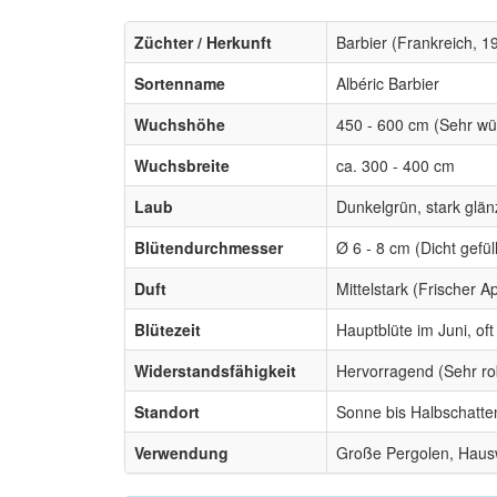
Züchter / Herkunft
Barbier (Frankreich, 1
Sortenname
Albéric Barbier
Wuchshöhe
450 - 600 cm (Sehr wüc
Wuchsbreite
ca. 300 - 400 cm
Laub
Dunkelgrün, stark glä
Blütendurchmesser
Ø 6 - 8 cm (Dicht gefül
Duft
Mittelstark (Frischer Ap
Blütezeit
Hauptblüte im Juni, of
Widerstandsfähigkeit
Hervorragend (Sehr ro
Standort
Sonne bis Halbschatten
Verwendung
Große Pergolen, Hau