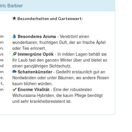
ric Barbier
Besonderheiten und Gartenwert:
Besonderes Aroma
- Verströmt einen
 im
wunderbaren, fruchtigen Duft, der an frische Äpfel
en
oder Tee erinnert.
n,
Immergrüne Optik
- In milden Lagen behält sie
us
ihr Laub fast den ganzen Winter über und bietet so
ne
einen ganzjährigen Sichtschutz.
nd
Schattenkünstler
- Gedeiht erstaunlich gut an
en
Nordwänden oder unter Bäumen, wo andere Rosen
e,
kaum blühen würden.
rt,
Enorme Vitalität
- Eine der robustesten
en
Wichuraiana-Hybriden, die kaum Pflege benötigt
und sehr krankheitsresistent ist.