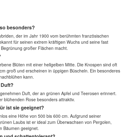
 so besonders?
-Hybriden, der im Jahr 1900 vom berühmten französischen
ekannt für seinen extrem kräftigen Wuchs und seine fast
ie Begrünung großer Flächen macht.
?
ene Blüten mit einer hellgelben Mitte. Die Knospen sind oft
6-7 cm groß und erscheinen in üppigen Büscheln. Ein besonderes
h nachblühen kann.
 Duft?
ngenehmen Duft, der an grünen Apfel und Teerosen erinnert.
er blühenden Rose besonders attraktiv.
r ist sie geeignet?
mlos eine Höhe von 500 bis 600 cm. Aufgrund seiner
grünen Laubs ist er ideal zum Überwachsen von Pergolen,
en Bäumen geeignet.
en und schattentolerant?