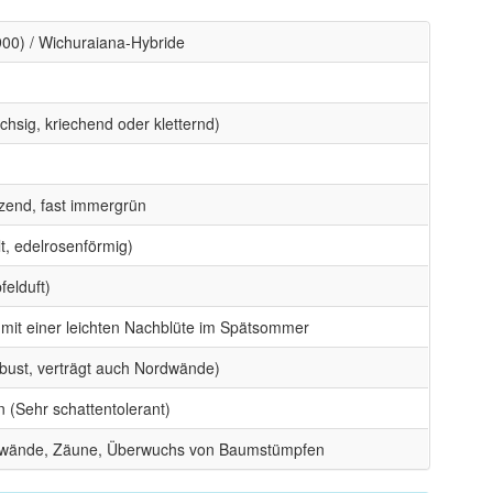
900) / Wichuraiana-Hybride
hsig, kriechend oder kletternd)
nzend, fast immergrün
lt, edelrosenförmig)
felduft)
t mit einer leichten Nachblüte im Spätsommer
bust, verträgt auch Nordwände)
 (Sehr schattentolerant)
swände, Zäune, Überwuchs von Baumstümpfen