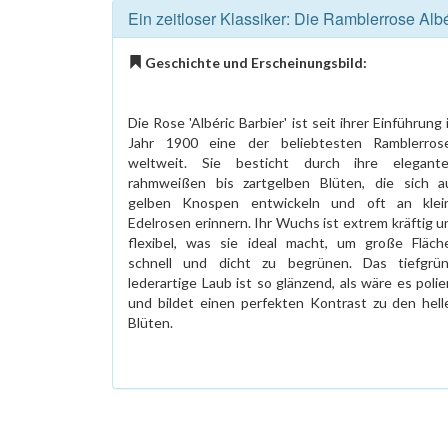
Ein zeitloser Klassiker: Die Ramblerrose Albé
Geschichte und Erscheinungsbild:
Die Rose 'Albéric Barbier' ist seit ihrer Einführung
Jahr 1900 eine der beliebtesten Ramblerros
weltweit. Sie besticht durch ihre elegante
rahmweißen bis zartgelben Blüten, die sich a
gelben Knospen entwickeln und oft an klei
Edelrosen erinnern. Ihr Wuchs ist extrem kräftig u
flexibel, was sie ideal macht, um große Fläch
schnell und dicht zu begrünen. Das tiefgrün
lederartige Laub ist so glänzend, als wäre es polie
und bildet einen perfekten Kontrast zu den hell
Blüten.