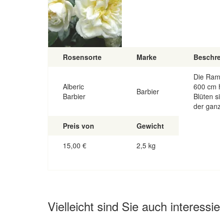
Rosensorte
Marke
Beschr
Die Ramb
Alberic
600 cm 
Barbier
Barbier
Blüten s
der gan
Preis von
Gewicht
15,00
€
2,5 kg
Vielleicht sind Sie auch interessie