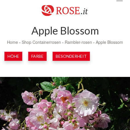
navig
Apple Blossom
Home
-
Shop Containerrosen
-
Rambler-rosen
-
Apple Blossom
HÖHE
FARBE
BESONDERHEIT