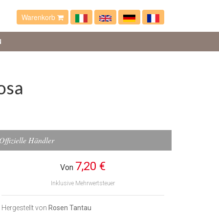
Warenkorb
N
osa
Offizielle Händler
7,20 €
Von
Inklusive Mehrwertsteuer
Hergestellt von
Rosen Tantau