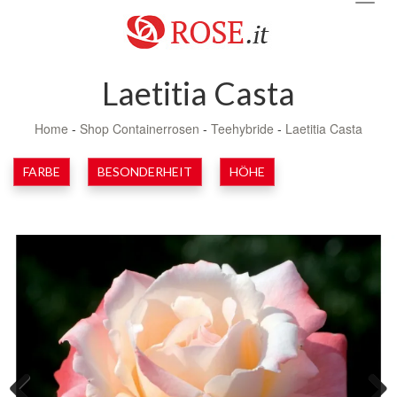
navig
Laetitia Casta
Home
-
Shop Containerrosen
-
Teehybride
-
Laetitia Casta
FARBE
BESONDERHEIT
HÖHE