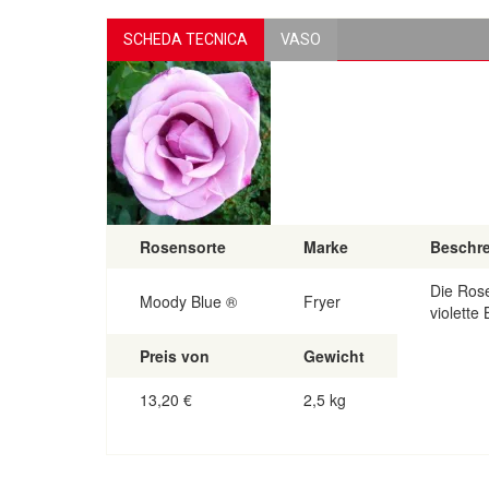
SCHEDA TECNICA
VASO
Rosensorte
Marke
Beschr
Die Rose
Moody Blue ®
Fryer
violette
Preis von
Gewicht
13,20
€
2,5 kg