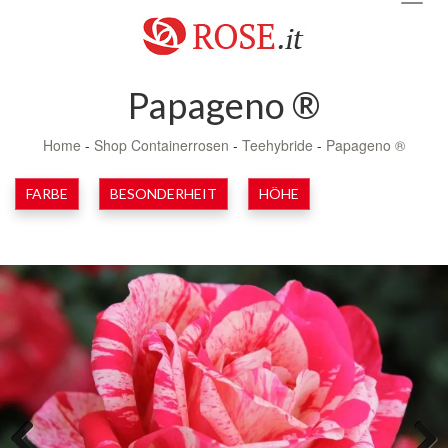
navig
Papageno ®
Home
-
Shop Containerrosen
-
Teehybride
-
Papageno ®
FARBE
BESONDERHEIT
HÖHE