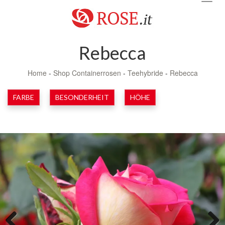
navig
Rebecca
Home
-
Shop Containerrosen
-
Teehybride
-
Rebecca
FARBE
BESONDERHEIT
HÖHE