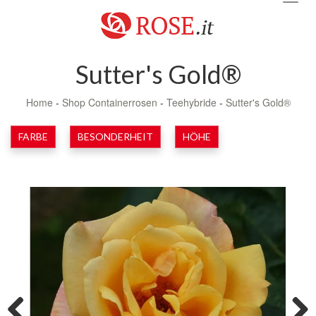
navig
Sutter's Gold®
Home
-
Shop Containerrosen
-
Teehybride
-
Sutter's Gold®
FARBE
BESONDERHEIT
HÖHE