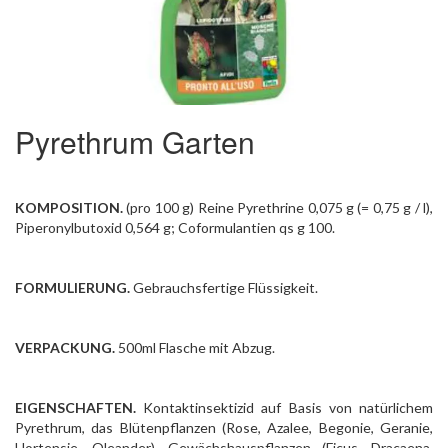
Pyrethrum Garten
KOMPOSITION.
(pro 100 g) Reine Pyrethrine 0,075 g (= 0,75 g / l),
Piperonylbutoxid 0,564 g; Coformulantien qs g 100.
FORMULIERUNG.
Gebrauchsfertige Flüssigkeit.
VERPACKUNG.
500ml Flasche mit Abzug.
EIGENSCHAFTEN.
Kontaktinsektizid auf Basis von natürlichem
Pyrethrum, das Blütenpflanzen (Rose, Azalee, Begonie, Geranie,
Hortensie, Oleander), Gewächshauspflanzen (Ficus, Dracaena,