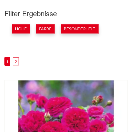
Filter Ergebnisse
HÖHE
FARBE
BESONDERHEIT
1
2