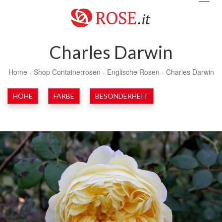
navig
Charles Darwin
Home
-
Shop Containerrosen
-
Englische Rosen
-
Charles Darwin
HÖHE
FARBE
BESONDERHEIT