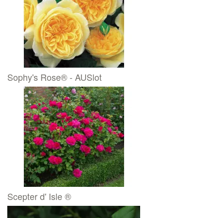
Sophy's Rose® - AUSlot
Scepter d' Isle ®