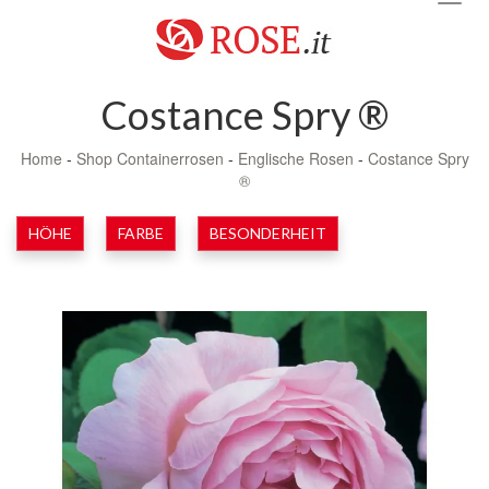
navig
Costance Spry ®
Home
-
Shop Containerrosen
-
Englische Rosen
-
Costance Spry
®
HÖHE
FARBE
BESONDERHEIT