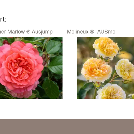
rt:
her Marlow ® Ausjump
Molineux ® -AUSmol