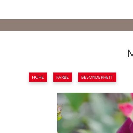
M
HÖHE
FARBE
BESONDERHEIT