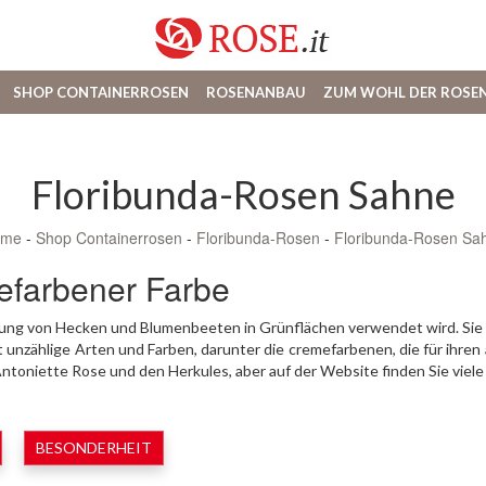
SHOP CONTAINERROSEN
ROSENANBAU
ZUM WOHL DER ROSE
Floribunda-Rosen Sahne
ome
-
Shop Containerrosen
-
Floribunda-Rosen
-
Floribunda-Rosen Sa
efarbener Farbe
tellung von Hecken und Blumenbeeten in Grünflächen verwendet wird. S
bt unzählige Arten und Farben, darunter die cremefarbenen, die für ihr
Antoniette Rose und den Herkules, aber auf der Website finden Sie viele
BESONDERHEIT