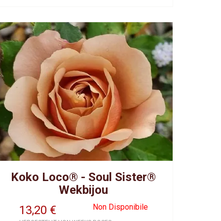
Koko Loco® - Soul Sister®
Wekbijou
Non Disponibile
13,20
€