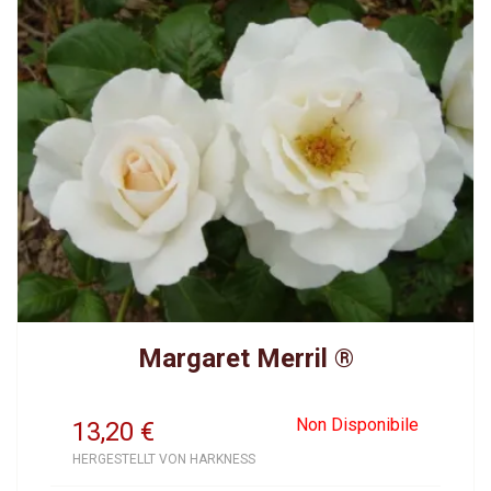
Margaret Merril ®
Non Disponibile
13,20
€
HERGESTELLT VON HARKNESS