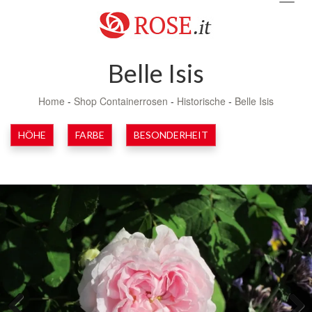
navig
Belle Isis
Home
-
Shop Containerrosen
-
Historische
-
Belle Isis
HÖHE
FARBE
BESONDERHEIT