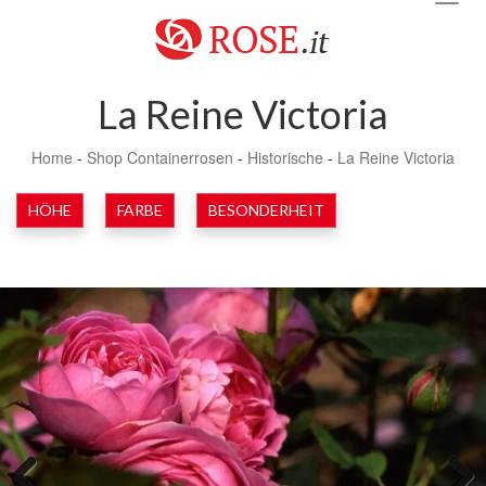
navig
La Reine Victoria
Home
-
Shop Containerrosen
-
Historische
-
La Reine Victoria
HÖHE
FARBE
BESONDERHEIT