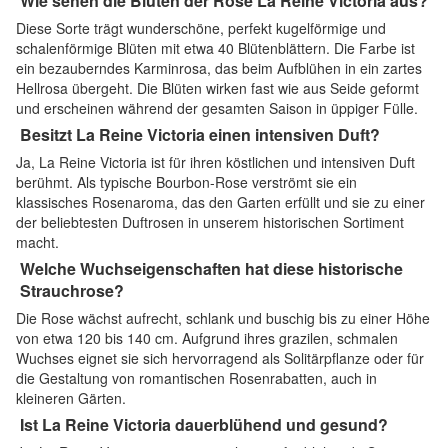
Wie sehen die Blüten der Rose La Reine Victoria aus?
Diese Sorte trägt wunderschöne, perfekt kugelförmige und
schalenförmige Blüten mit etwa 40 Blütenblättern. Die Farbe ist
ein bezauberndes Karminrosa, das beim Aufblühen in ein zartes
Hellrosa übergeht. Die Blüten wirken fast wie aus Seide geformt
und erscheinen während der gesamten Saison in üppiger Fülle.
Besitzt La Reine Victoria einen intensiven Duft?
Ja, La Reine Victoria ist für ihren köstlichen und intensiven Duft
berühmt. Als typische Bourbon-Rose verströmt sie ein
klassisches Rosenaroma, das den Garten erfüllt und sie zu einer
der beliebtesten Duftrosen in unserem historischen Sortiment
macht.
Welche Wuchseigenschaften hat diese historische
Strauchrose?
Die Rose wächst aufrecht, schlank und buschig bis zu einer Höhe
von etwa 120 bis 140 cm. Aufgrund ihres grazilen, schmalen
Wuchses eignet sie sich hervorragend als Solitärpflanze oder für
die Gestaltung von romantischen Rosenrabatten, auch in
kleineren Gärten.
Ist La Reine Victoria dauerblühend und gesund?