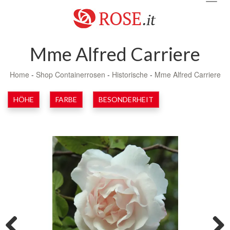
navig
Mme Alfred Carriere
Home
-
Shop Containerrosen
-
Historische
-
Mme Alfred Carriere
HÖHE
FARBE
BESONDERHEIT