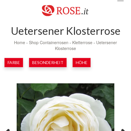
navig
Uetersener Klosterrose
Home
-
Shop Containerrosen
-
Kletterrose
-
Uetersener
Klosterrose
FARBE
BESONDERHEIT
HÖHE