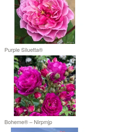
Purple Siluetta®
Boheme® – Nirpmjp