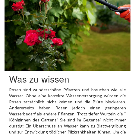
Was zu wissen
Rosen sind wunderschöne Pflanzen und brauchen wie alle
Wasser. Ohne eine korrekte Wasserversorgung würden die
Rosen tatsächlich nicht keimen und die Blüte blockieren.
Andererseits haben Rosen jedoch einen geringeren
Wasserbedarf als andere Pflanzen. Trotz tiefer Wurzeln die “
Königinnen des Gartens” Sie sind im Gegenteil nicht immer
durstig: Ein Überschuss an Wasser kann zu Blattvergilbung
und zur Entwicklung tödlicher Pilzkrankheiten führen. Um die