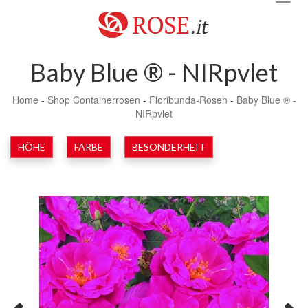
navig
Baby Blue ® - NIRpvlet
Home
-
Shop Containerrosen
-
Floribunda-Rosen
-
Baby Blue ® -
NIRpvlet
HÖHE
FARBE
BESONDERHEIT