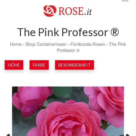
navig
The Pink Professor ®
Home
-
Shop Containerrosen
-
Floribunda-Rosen
-
The Pink
Professor ®
HÖHE
FARBE
BESONDERHEIT