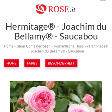
navig
Hermitage® - Joachim du
Bellamy® - Saucabou
Home
-
Shop Containerrosen
-
Romantische Rosen
-
Hermitage®
- Joachim du Bellamy® - Saucabou
HÖHE
FARBE
BESONDERHEIT