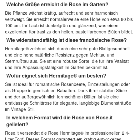
Welche Größe erreicht die Rose im Garten?
Die Pflanze wächst kräftig, aufrecht und sehr harmonisch
verzweigt. Sie erreicht normalerweise eine Höhe von etwa 80 bis
100 cm. Ihr Laub ist dunkelgrün und glänzend, was einen
exzellenten Kontrast zu den hellen, pastellfarbenen Blüten bildet.
Wie widerstandsfähig ist diese französische Rose?
Hermitage® zeichnet sich durch eine sehr gute Blattgesundheit
und eine hohe natürliche Resistenz gegen Mehltau und
Sternrußtau aus. Sie ist eine robuste Sorte, die für ihre Vitalität
und ihre Anpassungsfähigkeit im Garten bekannt ist.
Wofür eignet sich Hermitage® am besten?
Sie ist ideal für romantische Rosenbeete, Einzelstellungen oder
als Gruppe in gemischten Rabatten. Dank ihrer stabilen Stiele
und der außergewöhnlich formschönen Blüten ist sie eine
erstklassige Schnittrose für elegante, langlebige Blumensträuße
im Vintage-Stil.
In welchem Format wird die Rose von Rose.it
geliefert?
Rose.it versendet die Rose Hermitage® im professionellen 2,4-
Liter-Topf. Dieses Format garantiert ein kräftig entwickeltes