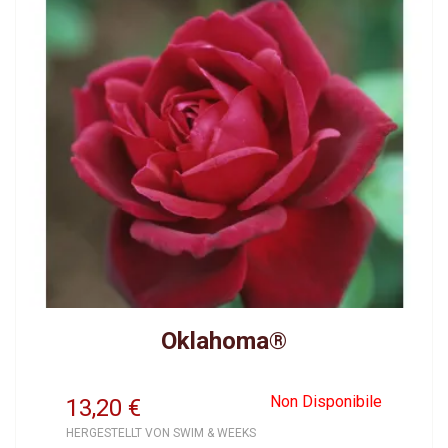
Oklahoma®
Non Disponibile
13,20
€
HERGESTELLT VON SWIM & WEEKS