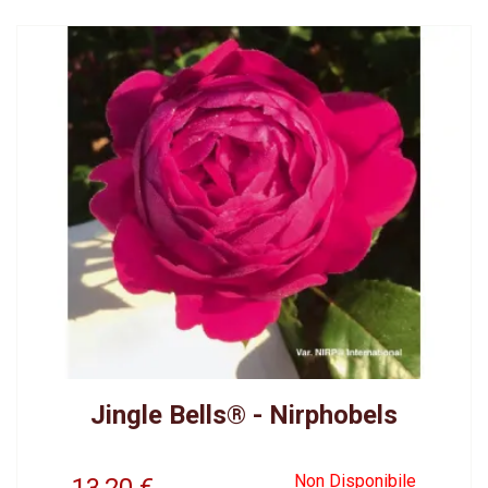
Jingle Bells® - Nirphobels
Non Disponibile
13,20
€