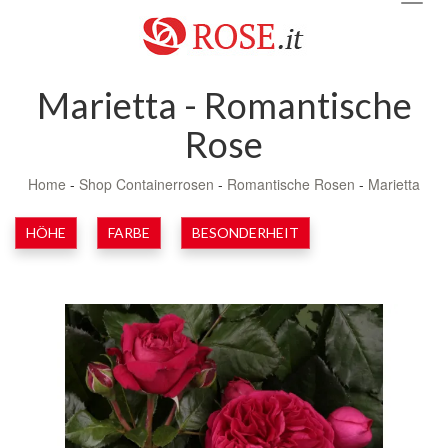
navig
Marietta - Romantische
Rose
Home
-
Shop Containerrosen
-
Romantische Rosen
-
Marietta
HÖHE
FARBE
BESONDERHEIT