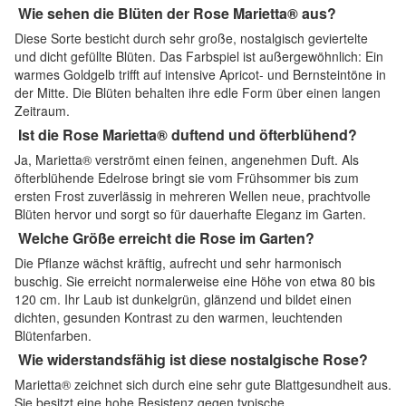
Wie sehen die Blüten der Rose Marietta® aus?
Diese Sorte besticht durch sehr große, nostalgisch geviertelte
und dicht gefüllte Blüten. Das Farbspiel ist außergewöhnlich: Ein
warmes Goldgelb trifft auf intensive Apricot- und Bernsteintöne in
der Mitte. Die Blüten behalten ihre edle Form über einen langen
Zeitraum.
Ist die Rose Marietta® duftend und öfterblühend?
Ja, Marietta® verströmt einen feinen, angenehmen Duft. Als
öfterblühende Edelrose bringt sie vom Frühsommer bis zum
ersten Frost zuverlässig in mehreren Wellen neue, prachtvolle
Blüten hervor und sorgt so für dauerhafte Eleganz im Garten.
Welche Größe erreicht die Rose im Garten?
Die Pflanze wächst kräftig, aufrecht und sehr harmonisch
buschig. Sie erreicht normalerweise eine Höhe von etwa 80 bis
120 cm. Ihr Laub ist dunkelgrün, glänzend und bildet einen
dichten, gesunden Kontrast zu den warmen, leuchtenden
Blütenfarben.
Wie widerstandsfähig ist diese nostalgische Rose?
Marietta® zeichnet sich durch eine sehr gute Blattgesundheit aus.
Sie besitzt eine hohe Resistenz gegen typische