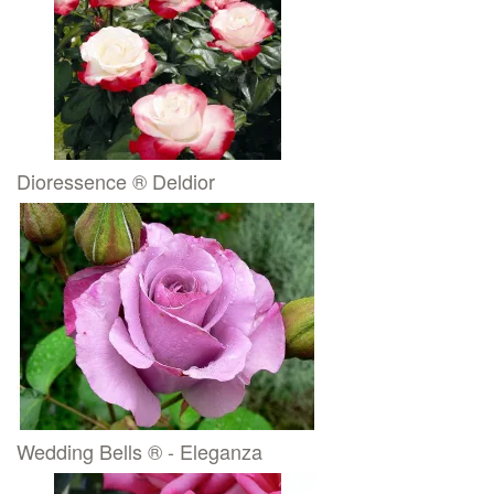
Dioressence ® Deldior
Wedding Bells ® - Eleganza