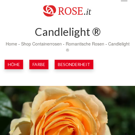
navig
Candlelight ®
Home
-
Shop Containerrosen
-
Romantische Rosen
-
Candlelight
®
HÖHE
FARBE
BESONDERHEIT