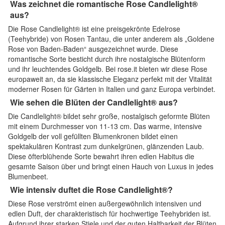
Was zeichnet die romantische Rose Candlelight®
aus?
Die Rose Candlelight® ist eine preisgekrönte Edelrose
(Teehybride) von Rosen Tantau, die unter anderem als „Goldene
Rose von Baden-Baden“ ausgezeichnet wurde. Diese
romantische Sorte besticht durch ihre nostalgische Blütenform
und ihr leuchtendes Goldgelb. Bei rose.it bieten wir diese Rose
europaweit an, da sie klassische Eleganz perfekt mit der Vitalität
moderner Rosen für Gärten in Italien und ganz Europa verbindet.
Wie sehen die Blüten der Candlelight® aus?
Die Candlelight® bildet sehr große, nostalgisch geformte Blüten
mit einem Durchmesser von 11-13 cm. Das warme, intensive
Goldgelb der voll gefüllten Blumenkronen bildet einen
spektakulären Kontrast zum dunkelgrünen, glänzenden Laub.
Diese öfterblühende Sorte bewahrt ihren edlen Habitus die
gesamte Saison über und bringt einen Hauch von Luxus in jedes
Blumenbeet.
Wie intensiv duftet die Rose Candlelight®?
Diese Rose verströmt einen außergewöhnlich intensiven und
edlen Duft, der charakteristisch für hochwertige Teehybriden ist.
Aufgrund ihrer starken Stiele und der guten Haltbarkeit der Blüten