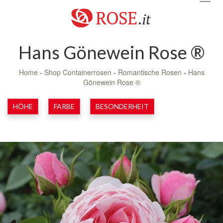
navig
Hans Gönewein Rose ®
Home
-
Shop Containerrosen
-
Romantische Rosen
-
Hans
Gönewein Rose ®
HÖHE
FARBE
BESONDERHEIT