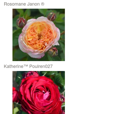
Rosomane Janon ®
Katherine™ Poulren027