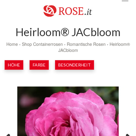
navig
Heirloom® JACbloom
Home
-
Shop Containerrosen
-
Romantische Rosen
-
Heirloom®
JACbloom
HÖHE
FARBE
BESONDERHEIT