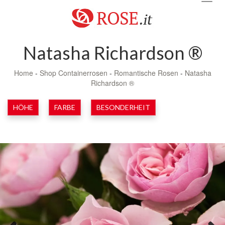
navig
Natasha Richardson ®
Home
-
Shop Containerrosen
-
Romantische Rosen
-
Natasha
Richardson ®
HÖHE
FARBE
BESONDERHEIT